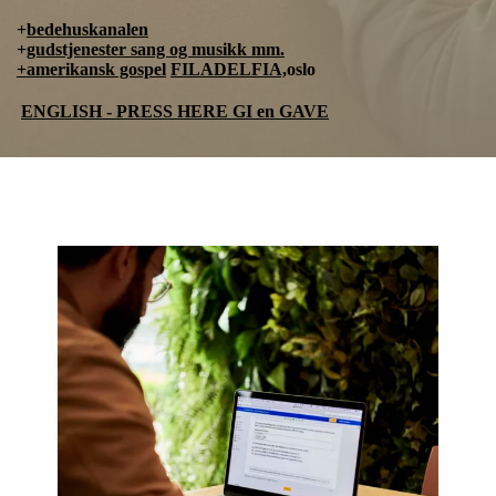
+
bedehuskanalen
+
gudstjenester sang og musikk mm.
+amerikansk gospel
FILADELFIA,
oslo
ENGLISH - PRESS HERE GI en GAVE