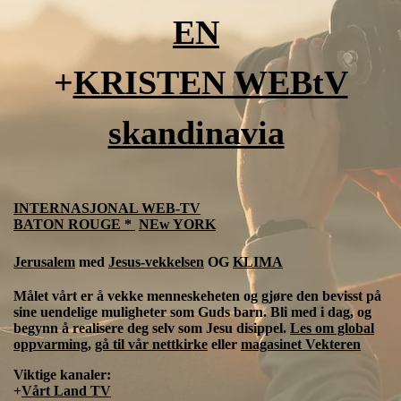
EN
+
KRISTEN WEBtV
skandinavia
INTERNASJONAL WEB-TV
BATON ROUGE *
NEw YORK
Jerusalem
med
Jesus-
vekkelsen
OG
KLIMA
Målet vårt er å vekke menneskeheten og gjøre den bevisst på
sine uendelige muligheter som Guds barn. Bli med i dag, og
begynn å realisere deg selv som Jesu disippel.
Les om global
oppvarming
,
gå til vår nettkirke
eller
magasinet Vekteren
Viktige kanaler:
+
Vårt Land TV