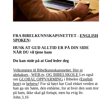
FRA BIBELKUNNSKAPSNETTET -
ENGLISH
SPOKEN
:
HUSK AT GUD ALLTID ER PÅ DIN SIDE
NÅR DU vil tjene ham
Du kan stole på at Gud leder deg
Velkommen til Bibelkunnskapsnettet. Her er
alphakurs , WEB-tv, OG BIBELSKOLE
Les også
om
GLOBAL OPPVARMING
i Bibelen (
English
here
) or
hebrew
! For så høyt har Gud elsket verden at
han ga sin Sønn, den enbårne, for at hver den som tror
på ham, ikke skal gå fortapt, men ha evig liv.
John.3,16