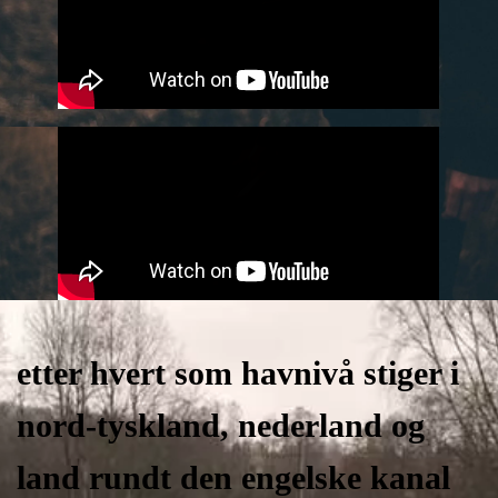
etter hvert som havnivå stiger i
nord-tyskland, nederland og
land rundt den engelske kanal