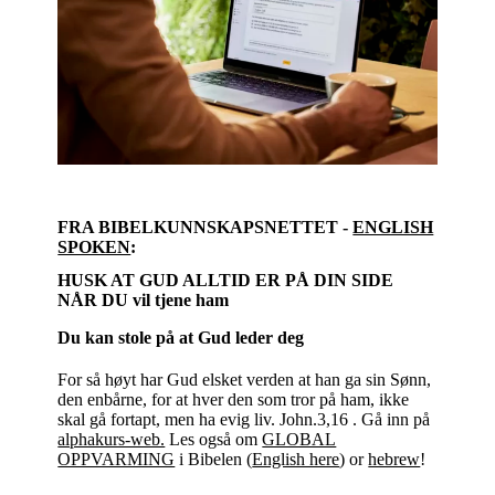
FRA BIBELKUNNSKAPSNETTET -
ENGLISH
SPOKEN
:
HUSK AT GUD ALLTID ER PÅ DIN SIDE
NÅR DU vil tjene ham
Du kan stole på at Gud leder deg
For så høyt har Gud elsket verden at han ga sin Sønn,
den enbårne, for at hver den som tror på ham, ikke
skal gå fortapt, men ha evig liv. John.3,16 . Gå inn på
alphakurs-web.
Les også om
GLOBAL
OPPVARMING
i Bibelen (
English here
) or
hebrew
!