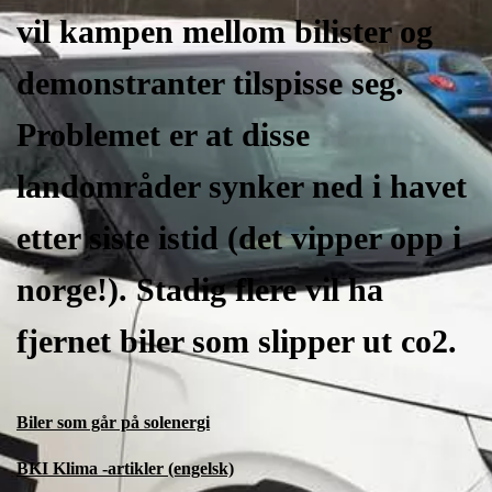
vil kampen mellom bilister og
demonstranter tilspisse seg.
Problemet er at disse
landområder synker ned i havet
etter siste istid (det vipper opp i
norge!). Stadig flere vil ha
fjernet biler som slipper ut co2.
Biler som går på solenergi
BKI Klima -artikler (engelsk)