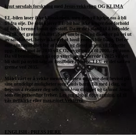
knut sørsdals forskning
med
Jesus-vekkelsen
OG
KLIMA
EL-bilen løser ikke klimakrisen, men den vil hjelpe oss å bli
fri fra olje. De som kjører EL-bil har ikke lenger noe forhold
til det å brenne fossilt drivstoff. Da er de i stand til å forholde
seg til 'det grønne skiftet'. Selv om bensin og diesel er på vei ut
av samfunnet, betyr ikke det at fossil energi blir billig. Det er
stor sannsynlighet for at
bensin og diesel-prisen vil fortsette
opp
. Frem mot år 2030 vil CO2-avgiften gå til 2000,- pr. tonn.
Da vil bensinprisen gå opp ytterligere. Allerede i 2025 vil det
bli slutt på nybil-salg av fossilbiler i Norge. I EU er det satt en
grense ved 2035.
Målet vårt er å vekke menneskeheten og gjøre den bevisst på
sine uendelige muligheter som Guds barn. Bli med i dag, og
begynn å realisere deg selv som Jesu disippel og ta imot Jesus
som din personlige frelser.
Les om global oppvarming
,
gå til
vår nettkirke
eller
magasinet Vekteren
ENGLISH - PRESS HERE