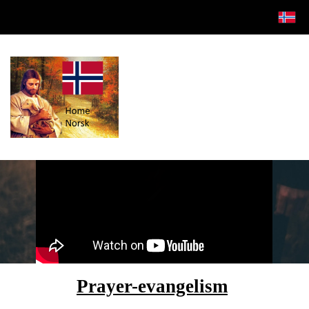
Prayer-evangelism