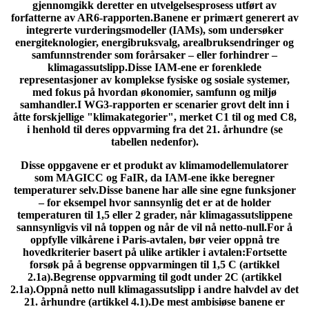
gjennomgikk deretter en utvelgelsesprosess utført av
forfatterne av AR6-rapporten.Banene er primært generert av
integrerte vurderingsmodeller (IAMs), som undersøker
energiteknologier, energibruksvalg, arealbruksendringer og
samfunnstrender som forårsaker – eller forhindrer –
klimagassutslipp.Disse IAM-ene er forenklede
representasjoner av komplekse fysiske og sosiale systemer,
med fokus på hvordan økonomier, samfunn og miljø
samhandler.I WG3-rapporten er scenarier grovt delt inn i
åtte forskjellige "klimakategorier", merket C1 til og med C8,
i henhold til deres oppvarming fra det 21. århundre (se
tabellen nedenfor).
Disse oppgavene er et produkt av klimamodellemulatorer
som MAGICC og FaIR, da IAM-ene ikke beregner
temperaturer selv.Disse banene har alle sine egne funksjoner
– for eksempel hvor sannsynlig det er at de holder
temperaturen til 1,5 eller 2 grader, når klimagassutslippene
sannsynligvis vil nå toppen og når de vil nå netto-null.For å
oppfylle vilkårene i Paris-avtalen, bør veier oppnå tre
hovedkriterier basert på ulike artikler i avtalen:Fortsette
forsøk på å begrense oppvarmingen til 1,5 C (artikkel
2.1a).Begrense oppvarming til godt under 2C (artikkel
2.1a).Oppnå netto null klimagassutslipp i andre halvdel av det
21. århundre (artikkel 4.1).De mest ambisiøse banene er