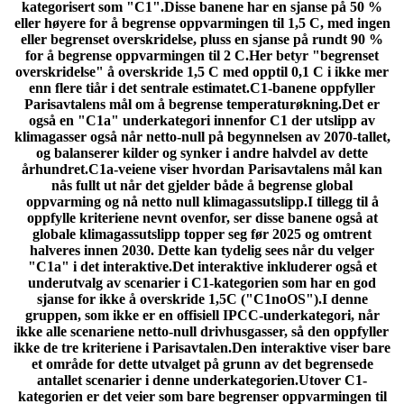
kategorisert som "C1".Disse banene har en sjanse på 50 %
eller høyere for å begrense oppvarmingen til 1,5 C, med ingen
eller begrenset overskridelse, pluss en sjanse på rundt 90 %
for å begrense oppvarmingen til 2 C.Her betyr "begrenset
overskridelse" å overskride 1,5 C med opptil 0,1 C i ikke mer
enn flere tiår i det sentrale estimatet.C1-banene oppfyller
Parisavtalens mål om å begrense temperaturøkning.Det er
også en "C1a" underkategori innenfor C1 der utslipp av
klimagasser også når netto-null på begynnelsen av 2070-tallet,
og balanserer kilder og synker i andre halvdel av dette
århundret.C1a-veiene viser hvordan Parisavtalens mål kan
nås fullt ut når det gjelder både å begrense global
oppvarming og nå netto null klimagassutslipp.I tillegg til å
oppfylle kriteriene nevnt ovenfor, ser disse banene også at
globale klimagassutslipp topper seg før 2025 og omtrent
halveres innen 2030. Dette kan tydelig sees når du velger
"C1a" i det interaktive.Det interaktive inkluderer også et
underutvalg av scenarier i C1-kategorien som har en god
sjanse for ikke å overskride 1,5C ("C1noOS").I denne
gruppen, som ikke er en offisiell IPCC-underkategori, når
ikke alle scenariene netto-null drivhusgasser, så den oppfyller
ikke de tre kriteriene i Parisavtalen.Den interaktive viser bare
et område for dette utvalget på grunn av det begrensede
antallet scenarier i denne underkategorien.Utover C1-
kategorien er det veier som bare begrenser oppvarmingen til