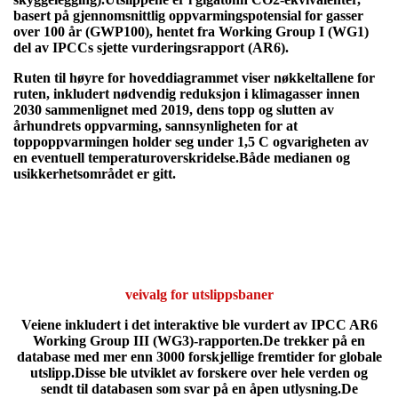
basert på gjennomsnittlig oppvarmingspotensial for gasser
over 100 år (GWP100), hentet fra Working Group I (WG1)
del av IPCCs sjette vurderingsrapport (AR6).
Ruten til høyre for hoveddiagrammet viser nøkkeltallene for
ruten, inkludert nødvendig reduksjon i klimagasser innen
2030 sammenlignet med 2019, dens topp og slutten av
århundrets oppvarming, sannsynligheten for at
toppoppvarmingen holder seg under 1,5 C ogvarigheten av
en eventuell temperaturoverskridelse.Både medianen og
usikkerhetsområdet er gitt.​
veivalg for utslippsbaner
Veiene inkludert i det interaktive ble vurdert av IPCC AR6
Working Group III (WG3)-rapporten.De trekker på en
database med mer enn 3000 forskjellige fremtider for globale
utslipp.Disse ble utviklet av forskere over hele verden og
sendt til databasen som svar på en åpen utlysning.De