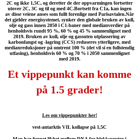
2C og ikke 1,5C, og deretter de der oppvarmingen fortsetter
utover 2C, 3C og til og med 4C.Bortsett fra C1a, kan ingen
av disse veiene anses som fullt forenlige med Parisavtalen.Når
det gjelder energisystemet, synker den globale bruken av kull,
olje og gass innen 2050 i C1-baner med medianverdier på
henholdsvis rundt 95 %, 60 % og 45 % sammenlignet med
2019. Bruken av kull, olje og gassuten utplassering av
karbonfangst og -lagring (CCS) reduseres ytterligere, med
medianreduksjoner på omtrent 100 % (det vil si en fullstendig
utfasing), henholdsvis 60 % og 70 % i 2050 sammenlignet
med 2019.
Et vippepunkt kan komme
på 1.5 grader!
Les om vippepunkter her!
vest-antarktis VIL kollapse på 1,5C
Man har funnet likhet mellom DNA for blekkspruter i