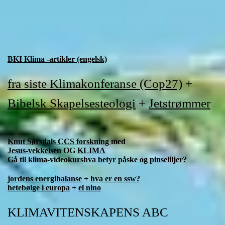
BKI Klima -artikler (engelsk)
fra siste Klimakonferanse (Cop27)
+
Bibelsk Skapelsesteologi
+
Jetstrømmer
Knut Sørsdals CCS forskning
med
Jesus-vekkelsen
OG
KLIMA
Gå til klima-videokurs
hva betyr påske og pinseliljer?
jordens energibalanse
+
hva er en ssw?
hetebølge i europa
+
el nino
KLIMAVITENSKAPENS ABC