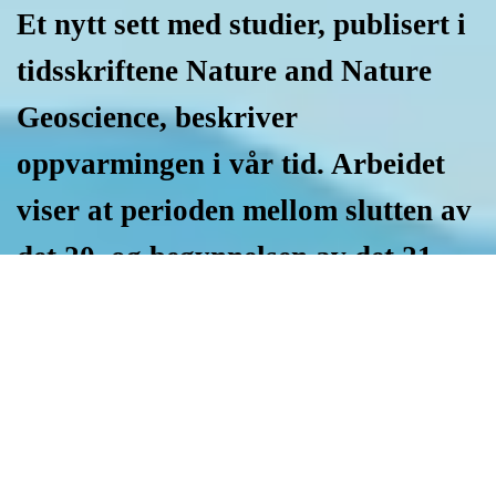
Et nytt sett med studier, publisert i
tidsskriftene Nature and Nature
Geoscience, beskriver
oppvarmingen i vår tid. Arbeidet
viser at perioden mellom slutten av
det 20. og begynnelsen av det 21.
århundre er første gang jordas
klima har endret seg i planetskala.
De siste 51 årene har 98 prosent av
planeten hatt sine varmeste
perioder på to tusen år, ifølge