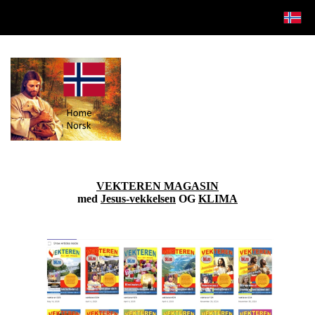
VEKTEREN MAGASIN
med
Jesus-vekkelsen
OG
KLIMA