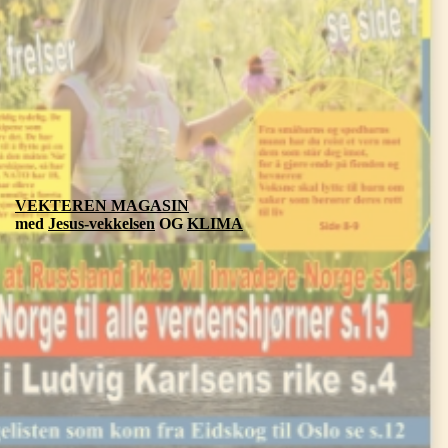
VEKTEREN MAGASIN
med
Jesus-vekkelsen
OG
KLIMA