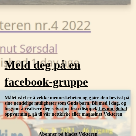
Meld deg på en
facebook-gruppe
Målet vårt er å vekke menneskeheten og gjøre den bevisst på
sine uendelige muligheter som Guds barn. Bli med i dag, og
begynn å realisere deg selv som Jesu disippel.
Les om global
oppvarming
,
gå til vår nettkirke
eller
magasinet Vekteren
Abonner på bladet Vekteren