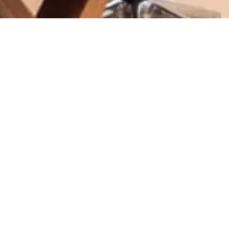
 SPOKEN
:
 vil tjene ham