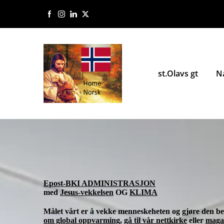
st.Olavs gt
N
Epost-BKI ADMINISTRASJON
med
Jesus-vekkelsen
OG
KLIMA
Målet vårt er å vekke menneskeheten og gjøre den bev
om global oppvarming
,
gå til vår nettkirke
eller
maga