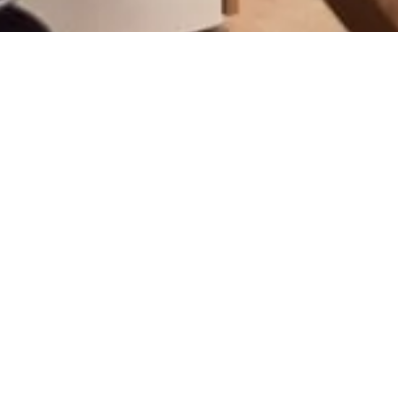
FRA BIBELKUNNSKAPSNETTET -
ENGLISH
HUSK AT GUD ALLTID ER PÅ DIN SIDE NÅR DU