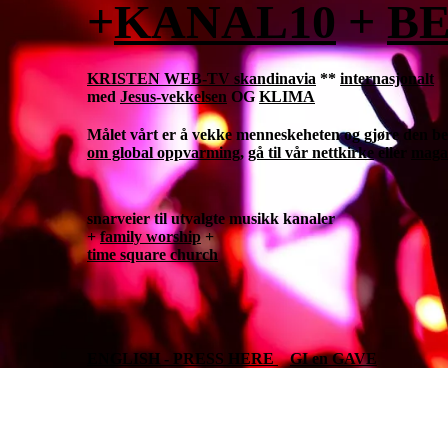
+
KANAL10
+
B
KRISTEN WEB-TV skandinavia
**
internasjonalt
med
Jesus-vekkelsen
OG
KLIMA
Målet vårt er å vekke menneskeheten og gjøre den bev
om global oppvarming
,
gå til vår nettkirke
eller
maga
snarveier til utvalgte musikk kanaler
+
family worship
+
time square church
ENGLISH - PRESS HERE
GI en GAVE