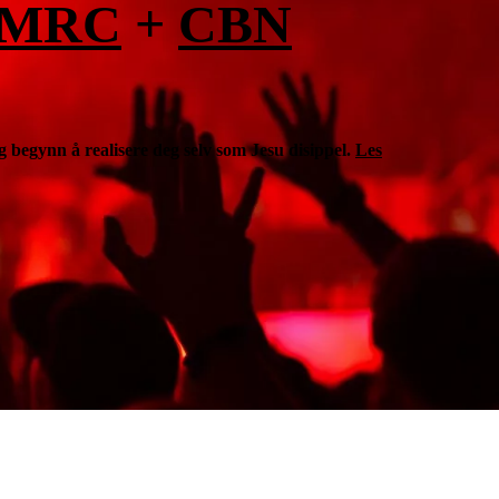
MRC
+
CBN
 begynn å realisere deg selv som Jesu disippel.
Les