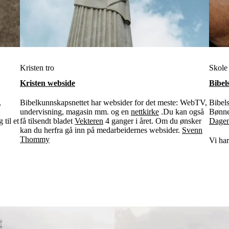
Kristen tro
Skole
Kristen webside
Bibel
,
Bibelkunnskapsnettet har websider for det meste: WebTV,
Bibel
undervisning, magasin mm. og en
nettkirke
.Du kan også
Bønne-
 til et
få tilsendt bladet
Vekteren
4 ganger i året. Om du ønsker
Dagen
kan du herfra gå inn på medarbeidernes websider.
Svenn
Thommy
Vi ha