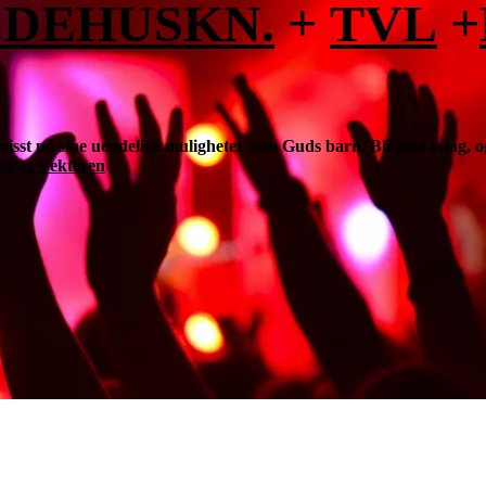
EDEHUSKN.
+
TVL
+
isst på sine uendelige muligheter som Guds barn. Bli med i dag, og
sinet Vekteren