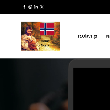
st.Olavs gt
N