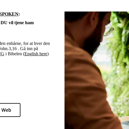
 SPOKEN
:
 vil tjene ham
den enbårne, for at hver den
 John.3,16 . Gå inn på
NG
i Bibelen (
English here
)
 Web