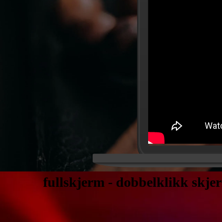
fullskjerm - dobbelklikk skj