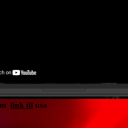
erm
link til
usa