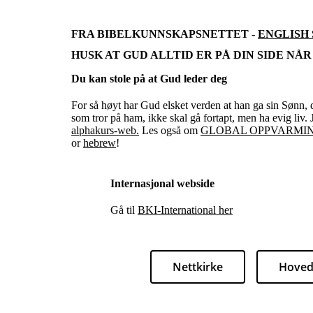
FRA BIBELKUNNSKAPSNETTET -
ENGLISH
HUSK AT GUD ALLTID ER PÅ DIN SIDE NÅR DU
Du kan stole på at Gud leder deg
For så høyt har Gud elsket verden at han ga sin Sønn, 
som tror på ham, ikke skal gå fortapt, men ha evig liv.
alphakurs-web.
Les også om
GLOBAL OPPVARMI
or
hebrew
!
Internasjonal webside
Gå til
BKI-International her
Nettkirke
Hoved