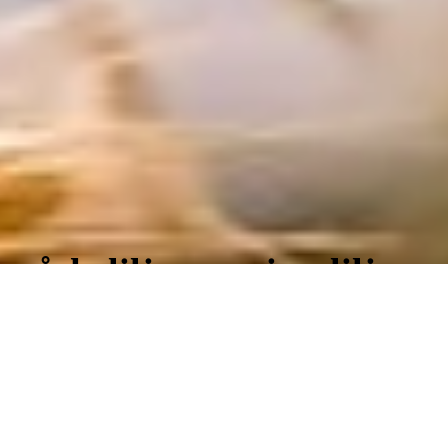
påskeliljer og pinseliljer
Påskeliljer kommer frem
i påsken. I Israel er dette
høsttid for byggkorn.