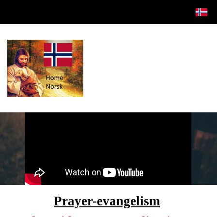
Prayer-evangelism