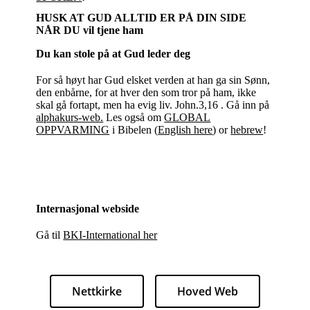
HUSK AT GUD ALLTID ER PÅ DIN SIDE
NÅR DU vil tjene ham
Du kan stole på at Gud leder deg
For så høyt har Gud elsket verden at han ga sin Sønn,
den enbårne, for at hver den som tror på ham, ikke
skal gå fortapt, men ha evig liv. John.3,16 . Gå inn på
alphakurs-web.
Les også om
GLOBAL
OPPVARMING
i Bibelen (
English here
) or
hebrew
!
Internasjonal webside
Gå til
BKI-International her
Nettkirke
Hoved Web