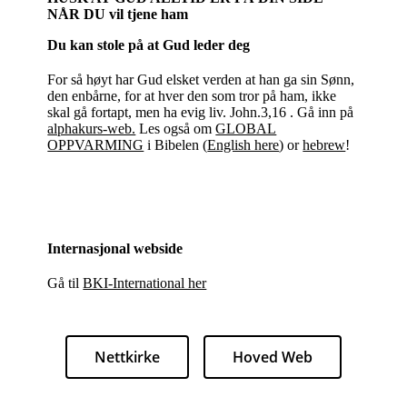
NÅR DU vil tjene ham
Du kan stole på at Gud leder deg
For så høyt har Gud elsket verden at han ga sin Sønn,
den enbårne, for at hver den som tror på ham, ikke
skal gå fortapt, men ha evig liv. John.3,16 . Gå inn på
alphakurs-web.
Les også om
GLOBAL
OPPVARMING
i Bibelen (
English here
) or
hebrew
!
Internasjonal webside
Gå til
BKI-International her
Nettkirke
Hoved Web