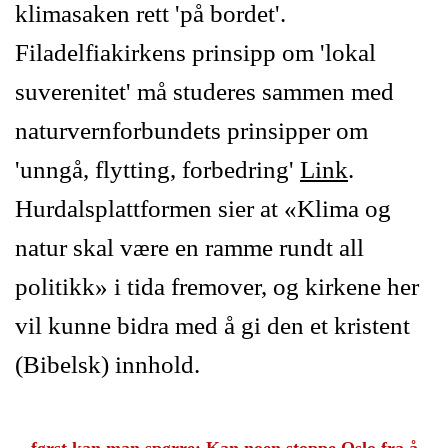
klimasaken rett 'på bordet'.
Filadelfiakirkens prinsipp om 'lokal
suverenitet' må studeres sammen med
naturvernforbundets prinsipper om
'unngå, flytting, forbedring'
Link
.
Hurdalsplattformen sier at «Klima og
natur skal være en ramme rundt all
politikk» i tida fremover, og kirkene her
vil kunne bidra med å gi den et kristent
(Bibelsk) innhold.
først kan man spørre
: Kan noen stoppe Oslo fra å