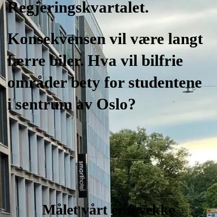
Regjeringskvartalet.
Konsekvensen vil være langt
færre biler. Hva vil bilfrie
områder bety for studentene
i sentrum av Oslo?
Målet vårt er å vekke