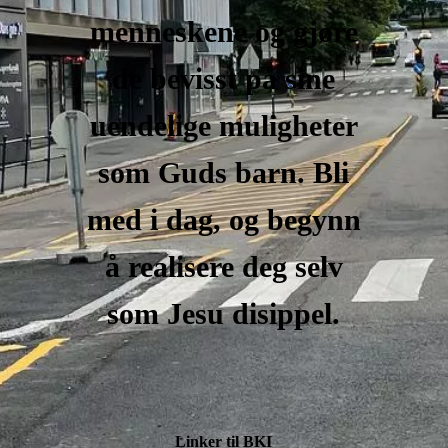
menneskene og gjøre
de bevisst på sine
uendelige muligheter
som Guds barn. Bli
med i dag, og begynn
å realisere deg selv
som Jesu disippel.
Linker til BKI