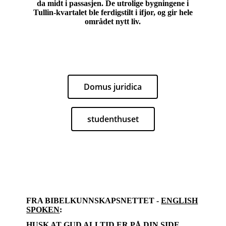
da midt i passasjen. De utrolige bygningene i
Tullin-kvartalet ble ferdigstilt i ifjor, og gir hele
området nytt liv.
Domus juridica
studenthuset
FRA BIBELKUNNSKAPSNETTET -
ENGLISH
SPOKEN
:
HUSK AT GUD ALLTID ER PÅ DIN SIDE