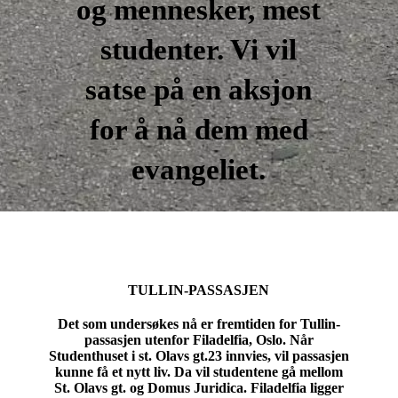
og mennesker, mest
studenter. Vi vil
satse på en aksjon
for å nå dem med
evangeliet.
TULLIN-PASSASJEN
Det som undersøkes nå er fremtiden for Tullin-
passasjen utenfor Filadelfia, Oslo. Når
Studenthuset i st. Olavs gt.23 innvies, vil passasjen
kunne få et nytt liv. Da vil studentene gå mellom
St. Olavs gt. og Domus Juridica. Filadelfia ligger