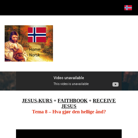
JESUS-KURS
+
FAITHBOOK
+
RECEIVE
JESUS
Tema 8 – Hva gjør den hellige ånd?