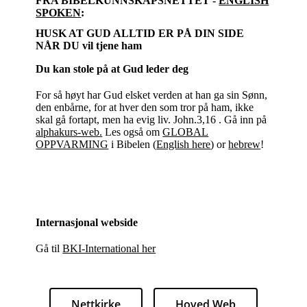
FRA BIBELKUNNSKAPSNETTET -
ENGLISH
SPOKEN
:
HUSK AT GUD ALLTID ER PÅ DIN SIDE
NÅR DU vil tjene ham
Du kan stole på at Gud leder deg
For så høyt har Gud elsket verden at han ga sin Sønn,
den enbårne, for at hver den som tror på ham, ikke
skal gå fortapt, men ha evig liv. John.3,16 . Gå inn på
alphakurs-web.
Les også om
GLOBAL
OPPVARMING
i Bibelen (
English here
) or
hebrew
!
Internasjonal webside
Gå til
BKI-International her
Nettkirke
Hoved Web