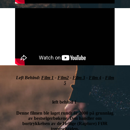
Left Behind:
Film 1
-
Film2
-
Film 3
-
Film 4
-
Film
5
left behind 1
Denne filmen ble laget rundt år 2000 på grunnlag
av bestselgerbøkene. Den handler om
bortrykkelsen av de Hellige (Rapture) FØR
trengselstiden.