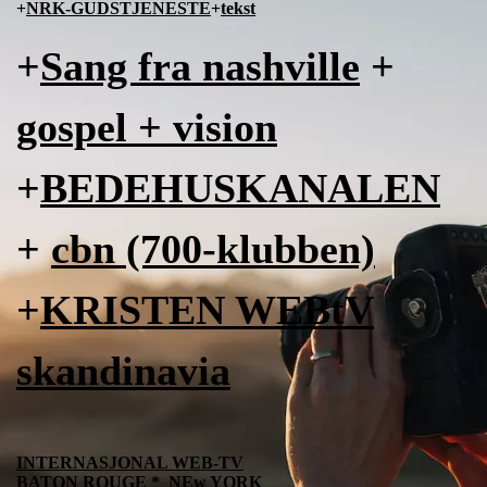
+
NRK-GUDSTJENESTE
+
tekst
+
Sang fra nashville
+
gospel + vision
+
BEDEHUSKANALEN
+
cbn (700-klubben)
+
KRISTEN WEBtV
skandinavia
INTERNASJONAL WEB-TV
BATON ROUGE *
NEw YORK