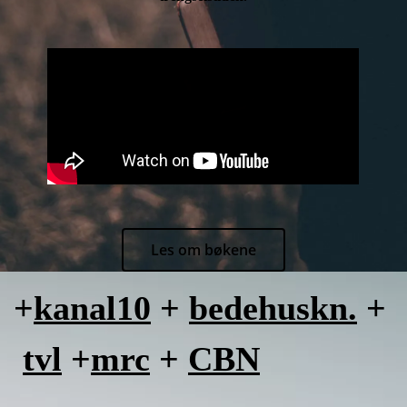
Les om bøkene
+
kanal10
+
bedehuskn.
+
tvl
+
mrc
+
CBN