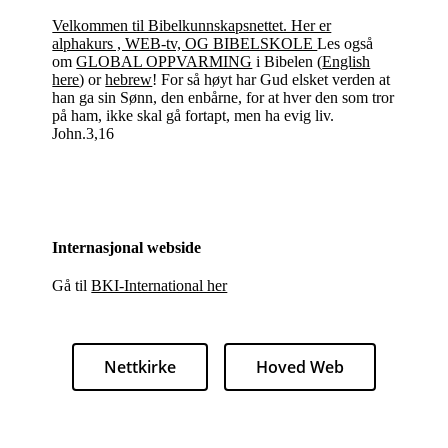
Velkommen til Bibelkunnskapsnettet. Her er
alphakurs , WEB-tv, OG BIBELSKOLE
Les også
om
GLOBAL OPPVARMING
i Bibelen (
English
here
) or
hebrew
! For så høyt har Gud elsket verden at
han ga sin Sønn, den enbårne, for at hver den som tror
på ham, ikke skal gå fortapt, men ha evig liv.
John.3,16
Internasjonal webside
Gå til
BKI-International her
Nettkirke
Hoved Web