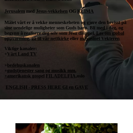
Jerusalem
med
Jesus-
vekkelsen
OG
KLIMA
Målet vårt er å vekke menneskeheten og gjøre den bevisst på
sine uendelige muligheter som Guds barn. Bli med i dag, og
begynn å realisere deg selv som Jesu disippel.
Les om global
oppvarming
,
gå til vår nettkirke
eller
magasinet Vekteren
Viktige kanaler:
+
Vårt Land TV
+
bedehuskanalen
+
gudstjenester sang og musikk mm.
+amerikansk gospel
FILADELFIA,
oslo
ENGLISH - PRESS HERE GI en GAVE