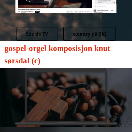
Sonlife TV
country på BKI
gospel-orgel komposisjon knut
sørsdal (c)