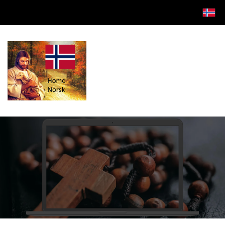
Tenk deg et alpelandskap i østerrike, en blomstereng