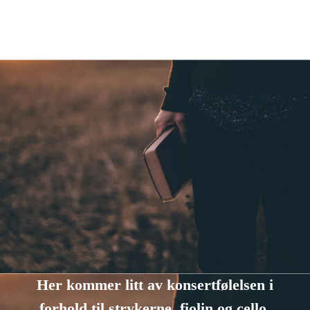
omgitt av høye fjell som i filmen 'sound of music'
Knut Sørsdal: Alpeland
Her kommer litt av konsertfølelsen i
forhold til strykerne, fiolin og cello,