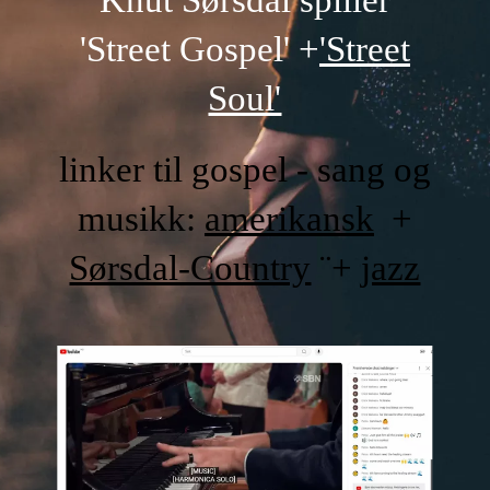
Knut Sørsdal spiller
'Street Gospel' +
'Street
Soul'
linker til gospel - sang og
musikk:
amerikansk
+
Sørsdal-Country
¨+
jazz