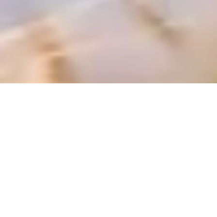
påskeliljer og pinseliljer
Påskeliljer kommer frem