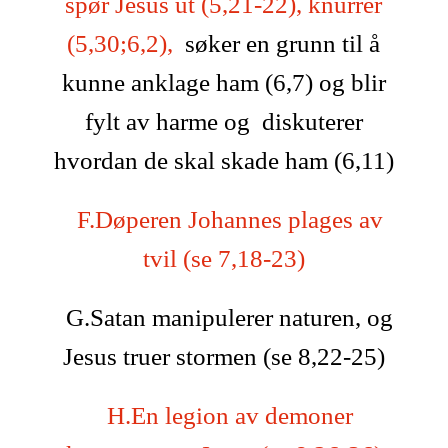
spør Jesus ut (5,21-22), knurrer
(5,30;6,2),
søker en grunn til å
kunne anklage ham (6,7) og blir
fylt av harme og diskuterer
hvordan de skal skade ham (6,11)
F.Døperen Johannes plages av
tvil (se 7,18-23)
G.Satan manipulerer naturen, og
Jesus truer stormen (se 8,22-25)
H.En legion av demoner