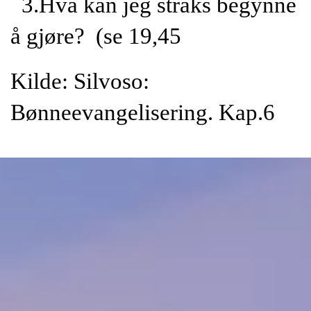
3.Hva kan jeg straks begynne
å gjøre? (se 19,45
Kilde: Silvoso:
Bønneevangelisering. Kap.6