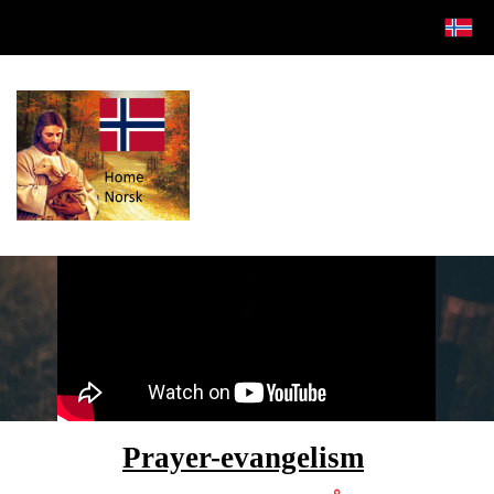
Prayer-evangelism