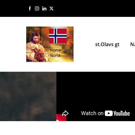
st.Olavs gt
N