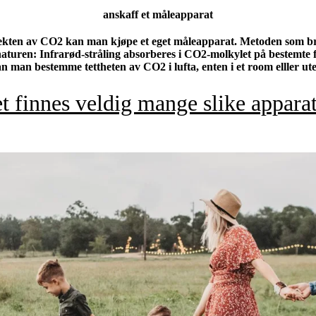
anskaff et måleapparat
ekten av CO2 kan man kjøpe et eget måleapparat. Metoden som br
aturen: Infrarød-stråling absorberes i CO2-molkylet på bestemte 
an man bestemme tettheten av CO2 i lufta, enten i et room elller ute
t finnes veldig mange slike apparat