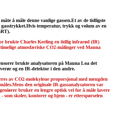
n måte å måle denne vanlige gassen.Et av de tidligste
gasstrykket.Hvis temperatur, trykk og volum av en
nRT).
 brukte Charles Keeling en tidlig infrarød (IR)
a timelige atmosfæriske CO2-målinger ved Mauna
sensorer brukte analysatoren på Mauna Loa det
verør og en IR-detektor i den andre.
orberes av CO2-molekylene proporsjonal med mengden
 måles.Mens den originale IR-gassanalysatoren var
eniører bruker en lengre optisk vei for å måle lavere
- som skoler, kontorer og hjem - er etterspørselen