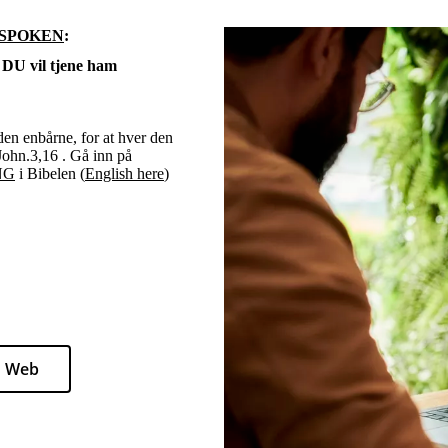
 SPOKEN
:
 vil tjene ham
den enbårne, for at hver den
 John.3,16 . Gå inn på
NG
i Bibelen (
English here
)
 Web