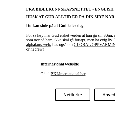
FRA BIBELKUNNSKAPSNETTET -
ENGLISH
HUSK AT GUD ALLTID ER PÅ DIN SIDE NÅR DU
Du kan stole på at Gud leder deg
For så høyt har Gud elsket verden at han ga sin Sønn, 
som tror på ham, ikke skal gå fortapt, men ha evig liv.
alphakurs-web.
Les også om
GLOBAL OPPVARMI
or
hebrew
!
Internasjonal webside
Gå til
BKI-International her
Nettkirke
Hoved