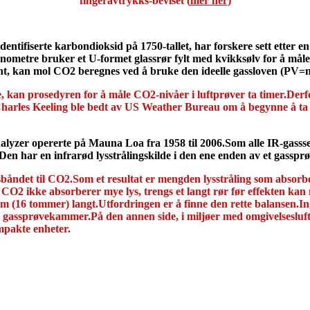
fingeravtrykks-beviset (
mer her
)
dentifiserte karbondioksid på 1750-tallet, har forskere sett etter e
etre bruker et U-formet glassrør fylt med kvikksølv for å måle 
nt, kan mol CO2 beregnes ved å bruke den ideelle gassloven (PV=
an prosedyren for å måle CO2-nivåer i luftprøver ta timer.Derfor
Charles Keeling ble bedt av US Weather Bureau om å begynne å t
nalyzer opererte på Mauna Loa fra 1958 til 2006.Som alle IR-gass
 har en infrarød lysstrålingskilde i den ene enden av et gassprø
nsbåndet til CO2.Som et resultat er mengden lysstråling som abs
CO2 ikke absorberer mye lys, trengs et langt rør før effekten kan
m (16 tommer) langt.Utfordringen er å finne den rette balansen.Ing
 gassprøvekammer.På den annen side, i miljøer med omgivelsesluft 
ompakte enheter.