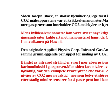
Siden Joseph Black, en skotsk kjemiker og lege først i
CO2-måleapparatene var et kvikksølvmanometer.Manom
tørr gassprøve som inneholder CO2-molekyler er kje
Mens kvikksølvmanometre kan være svært nøyaktige, k
gassanalysator kalibrert mot manometeret hans, da 
Loa-vulkanen på Hawaii.
Den originale Applied Physics Corp. Infrared Gas A
samme grunnleggende prinsippet for måling av CO2.Den
Båndet av infrarød stråling er svært nær absorpsjo
karbondioksid i gassprøven.Men siden lave nivåer av 
nøyaktig, var den klumpete.Prøverøret alene var 40 c
nivåer av CO2 mer nøyaktig - noe som betyr et større
etter stadig mindre sensorer for å passe pent inn i k