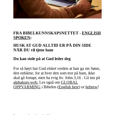
FRA BIBELKUNNSKAPSNETTET -
ENGLISH
SPOKEN
:
HUSK AT GUD ALLTID ER PÅ DIN SIDE
NÅR DU vil tjene ham
Du kan stole på at Gud leder deg
For så høyt har Gud elsket verden at han ga sin Sønn,
den enbårne, for at hver den som tror på ham, ikke
skal gå fortapt, men ha evig liv. John.3,16 . Gå inn på
alphakurs-web.
Les også om
GLOBAL
OPPVARMING
i Bibelen (
English here
) or
hebrew
!