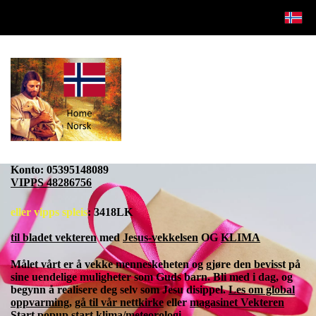
Konto:
05395148089
VIPPS 48286756
eller vipps spleis
: 3418LK
til bladet vekteren
med
Jesus-vekkelsen
OG
KLIMA
Målet vårt er å vekke menneskeheten og gjøre den bevisst på
sine uendelige muligheter som Guds barn. Bli med i dag, og
begynn å realisere deg selv som Jesu disippel.
Les om global
oppvarming
,
gå til vår nettkirke
eller
magasinet Vekteren
Start popup
start
klima/meteorologi