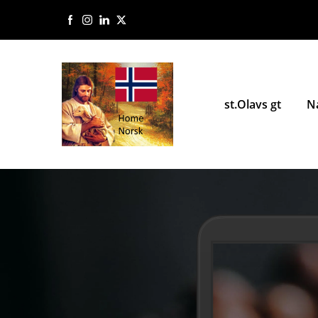
st.Olavs gt
N