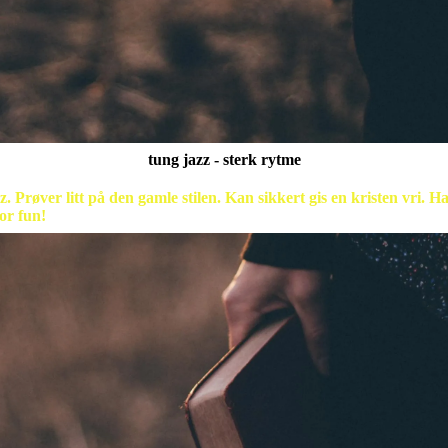
tung jazz - sterk rytme
 Prøver litt på den gamle stilen. Kan sikkert gis en kristen vri. Har
or fun!