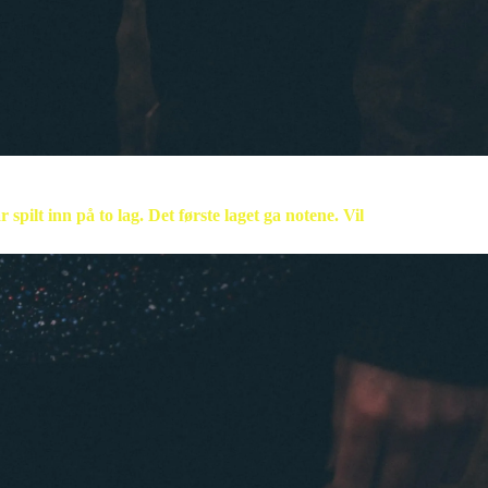
 spilt inn på to lag. Det første laget ga notene. Vil