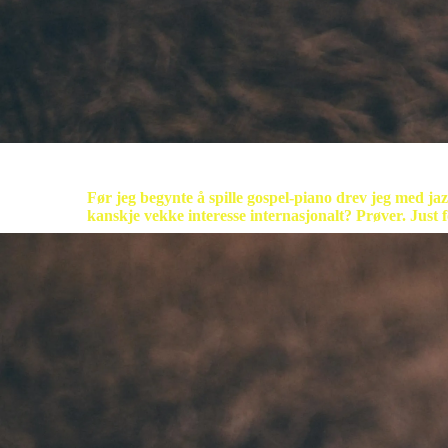
Før jeg begynte å spille gospel-piano drev jeg med jazz.
kanskje vekke interesse internasjonalt? Prøver. Just f