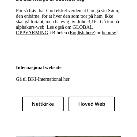
For så høyt har Gud elsket verden at han ga sin Sønn,
den enbårne, for at hver den som tror på ham, ikke
skal gå fortapt, men ha evig liv. John.3,16 . Gå inn på
alphakurs-web.
Les også om
GLOBAL
OPPVARMING
i Bibelen (
English here
) or
hebrew
!
Internasjonal webside
Gå til
BKI-International her
Nettkirke
Hoved Web