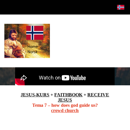
JESUS-KURS
+
FAITHBOOK
+
RECEIVE
JESUS
Tema 7 – how does god guide us?
crowd church