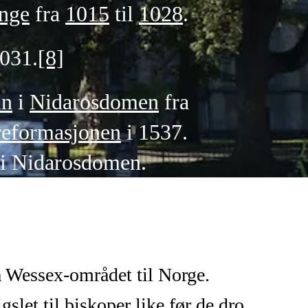
nge
fra
1015
til
1028
.
1031.
[8]
in
i
Nidarosdomen
fra
reformasjonen
i 1537.
t i Nidarosdomen.
ra Wessex-området til Norge.
slet til biskoper like før de dro