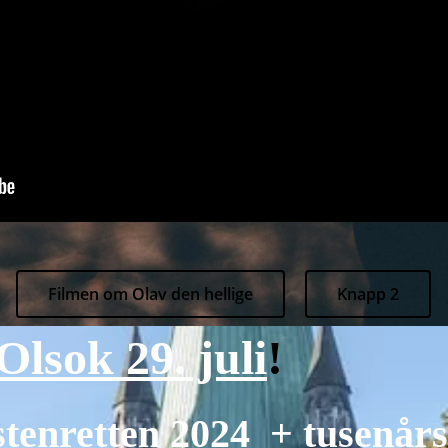
Filmen om Olav den hellige
Knapp 2
Olsok 29. juli
!
stenretten
2024 +
tusenårs