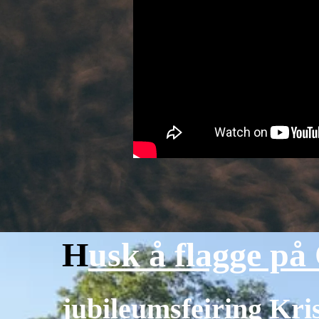
H
usk å flagge på 
jubileumsfeiring Kri