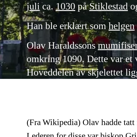
juli
ca.
1030
på
Stiklestad
og
Han ble erklært som
helgen
Olav Haraldssons
mumifiser
omkring 1090. Dette var et 
Hoveddelen av skjelettet lig
(Fra Wikipedia) Olav hadde tatt 
Lederen for disse var biskop Gri