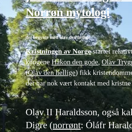
Norrøn mytologi
det begynte med olav den hellige
Kristningen av Norge
startet relativ
kongene
Håkon den gode
,
Olav Tryg
(
Olav den hellige
) fikk kristendomme
det har nok vært kontakt med kristne
Olav II Haraldsson, også ka
Digre (
norrønt
: Óláfr Haral