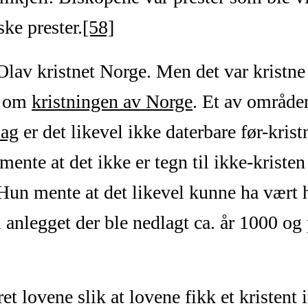
ske prester.
[58]
 Olav kristnet Norge. Men det var kristne
en om
kristningen av Norge
. Et av område
lag
er det likevel ikke daterbare før-krist
mente at det ikke er tegn til ikke-kristen
. Hun mente at det likevel kunne ha vær
l anlegget der ble nedlagt ca. år 1000 og
t lovene slik at lovene fikk et kristent i