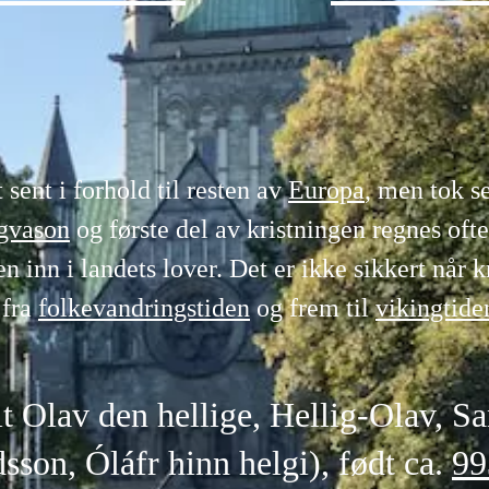
t sent i forhold til resten av
Europa
, men tok s
gvason
og første del av kristningen regnes oft
n inn i landets lover. Det er ikke sikkert når
 fra
folkevandringstiden
og frem til
vikingtide
lt Olav den hellige, Hellig-Olav, S
dsson, Óláfr hinn helgi), født ca.
99