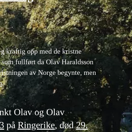
eg kraftig opp med de kristne
e som fullført da Olav Haraldsson
 kristningen av Norge begynte, men
n
.
ankt Olav og Olav
3
på
Ringerike
, død
29.