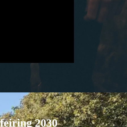
feiring
2030