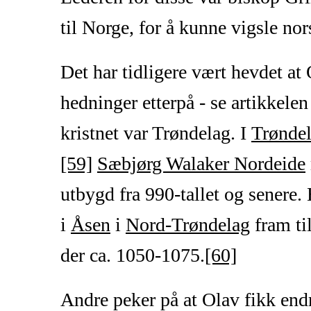
til Norge, for å kunne vigsle nor
Det har tidligere vært hevdet at
hedninger etterpå - se artikkel
kristnet var Trøndelag. I
Trønde
[59]
Sæbjørg Walaker Nordeide
utbygd fra 990-tallet og senere
i
Åsen
i
Nord-Trøndelag
fram ti
der ca. 1050-1075.
[60]
Andre peker på at Olav fikk endre