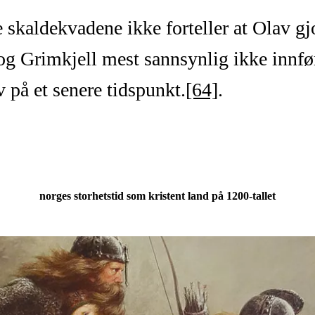
te skaldekvadene ikke forteller at Olav g
g Grimkjell mest sannsynlig ikke innført
v på et senere tidspunkt.
[64]
.
norges storhetstid som kristent land på 1200-tallet