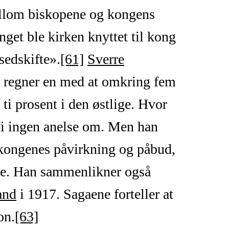
lom biskopene og kongens
inget ble kirken knyttet til kong
sedskifte».
[61]
Sverre
t, regner en med at omkring fem
 ti prosent i den østlige. Hvor
 vi ingen anelse om. Men han
kongenes påvirkning og påbud,
stne. Han sammenlikner også
and
i 1917. Sagaene forteller at
on.
[63]