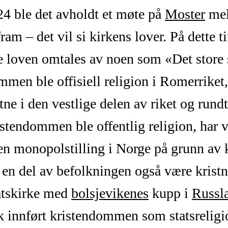
4 ble det avholdt et møte på
Moster
mel
ram – det vil si kirkens lover. På dette t
e loven omtales av noen som «Det store 
mmen ble offisiell religion i Romerrike
ne i den vestlige delen av riket og rundt
ristendommen ble offentlig religion, har
n monopolstilling i Norge på grunn av 
te en del av befolkningen også være kri
tatskirke med
bolsjevikenes
kupp i
Russl
ikk innført kristendommen som statsreligi