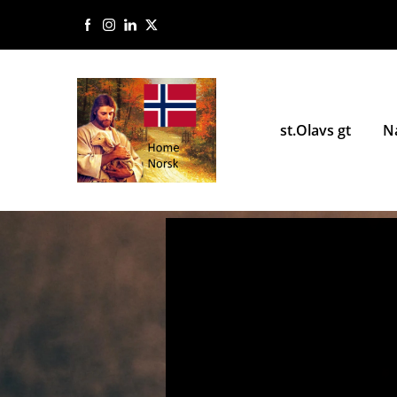
st.Olavs gt
N