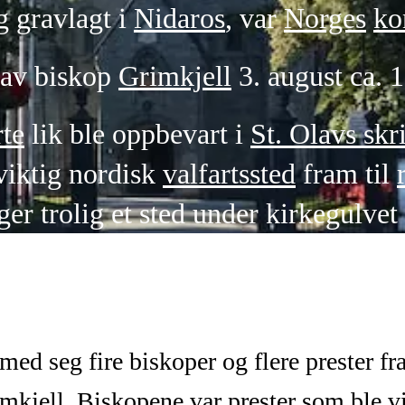
 gravlagt i
Nidaros
, var
Norges
ko
av biskop
Grimkjell
3. august ca. 
te
lik ble oppbevart i
St. Olavs skr
viktig nordisk
valfartssted
fram til
ger trolig et sted under kirkegulve
med seg fire biskoper og flere prester f
mkjell. Biskopene var prester som ble vig