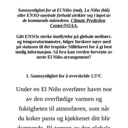
Sannsynlighet for at El Niño (rød), La Niña (blå)
eller ENSO-nøytrale forhold utvikler seg i løpet av
de kommende månedene.
Climate Prediction
Center/NOAA
,
Gitt ENSOs sterke innflytelse på globale nedbørs-
og temperaturmønstre, følger forskere nøye med
på statusen til det tropiske Stillehavet for å gi best
mulig informasjon. Så hva kan verden forvente av
neste El Niño-arrangement?
1. Sannsynlighet for å overskride 1.5°C
Under en El Niño overfører havet noe
av den overflødige varmen og
fuktigheten til atmosfæren, som når
du koker pasta og kjøkkenet ditt blir
dampende. På toppen av den globale