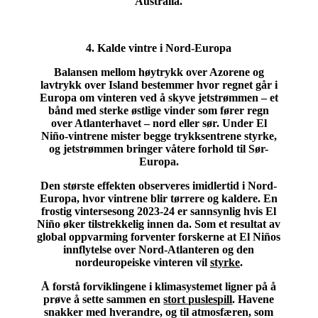
Australia.
4. Kalde vintre i Nord-Europa
Balansen mellom høytrykk over Azorene og
lavtrykk over Island bestemmer hvor regnet går i
Europa om vinteren ved å skyve jetstrømmen – et
bånd med sterke østlige vinder som fører regn
over Atlanterhavet – nord eller sør. Under El
Niño-vintrene mister begge trykksentrene styrke,
og jetstrømmen bringer våtere forhold til Sør-
Europa.
Den største effekten observeres imidlertid i Nord-
Europa, hvor vintrene blir tørrere og kaldere. En
frostig vintersesong 2023-24 er sannsynlig hvis El
Niño øker tilstrekkelig innen da. Som et resultat av
global oppvarming forventer forskerne at El Niños
innflytelse over Nord-Atlanteren og den
nordeuropeiske vinteren vil
styrke
.
Å forstå forviklingene i klimasystemet ligner på å
prøve å sette sammen en
stort puslespill
. Havene
snakker med hverandre, og til atmosfæren, som