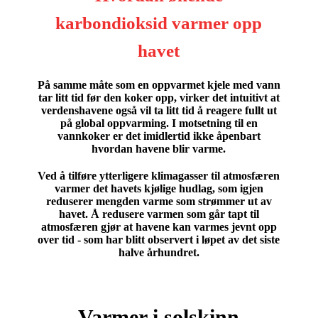
karbondioksid varmer opp
havet
På samme måte som en oppvarmet kjele med vann
tar litt tid før den koker opp, virker det intuitivt at
verdenshavene også vil ta litt tid å reagere fullt ut
på global oppvarming. I motsetning til en
vannkoker er det imidlertid ikke åpenbart
hvordan havene blir varme.
Ved å tilføre ytterligere klimagasser til atmosfæren
varmer det havets kjølige hudlag, som igjen
reduserer mengden varme som strømmer ut av
havet. Å redusere varmen som går tapt til
atmosfæren gjør at havene kan varmes jevnt opp
over tid - som har blitt observert i løpet av det siste
halve århundret.
Varmer i solskinn