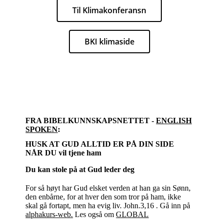
Til Klimakonferansn
BKI klimaside
FRA BIBELKUNNSKAPSNETTET -
ENGLISH
SPOKEN
:
HUSK AT GUD ALLTID ER PÅ DIN SIDE
NÅR DU vil tjene ham
Du kan stole på at Gud leder deg
For så høyt har Gud elsket verden at han ga sin Sønn,
den enbårne, for at hver den som tror på ham, ikke
skal gå fortapt, men ha evig liv. John.3,16 . Gå inn på
alphakurs-web.
Les også om
GLOBAL