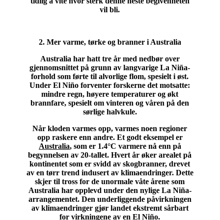
tidlig å vite hvor sterk denne neste begivenheten
vil bli.
2. Mer varme, tørke og branner i Australia
Australia har hatt tre år med nedbør over
gjennomsnittet på grunn av langvarige La Niña-
forhold som førte til alvorlige flom, spesielt i øst.
Under El Niño forventer forskerne det motsatte:
mindre regn, høyere temperaturer og økt
brannfare, spesielt om vinteren og våren på den
sørlige halvkule.
Når kloden varmes opp, varmes noen regioner
opp raskere enn andre. Et godt eksempel er
Australia
, som er 1.4°C varmere nå enn på
begynnelsen av 20-tallet. Hvert år øker arealet på
kontinentet som er svidd av skogbranner, drevet
av en tørr trend indusert av klimaendringer. Dette
skjer til tross for de unormale våte årene som
Australia har opplevd under den nylige La Niña-
arrangementet. Den underliggende påvirkningen
av klimaendringer gjør landet ekstremt sårbart
for virkningene av en El Niño.