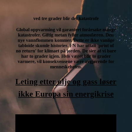
ved tre grader blir det katastrofe
Global oppvarming vil garantert forårsake mange
katastrofer. Giftig metan fyller atmosfæren. Den
nye vannflommen kommer. Dette er ikke vanlige
tabloide skumle historier. FN har uttalt 'point of
no return' for klimaet på jorden. De sier at vi bare
har to grader igjen. Hvis været blir to grader
varmere, vil konsekvensene være avgjørende for
menneskeheten.
Leting etter olje og gass løser
ikke Europa sin energikrise