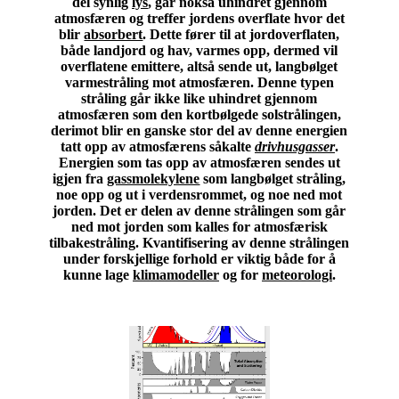
del synlig
lys
, går nokså uhindret gjennom
atmosfæren og treffer jordens overflate hvor det
blir
absorbert
. Dette fører til at jordoverflaten,
både landjord og hav, varmes opp, dermed vil
overflatene emittere, altså sende ut, langbølget
varmestråling mot atmosfæren. Denne typen
stråling går ikke like uhindret gjennom
atmosfæren som den kortbølgede solstrålingen,
derimot blir en ganske stor del av denne energien
tatt opp av atmosfærens såkalte
drivhusgasser
.
Energien som tas opp av atmosfæren sendes ut
igjen fra
gassmolekylene
som langbølget stråling,
noe opp og ut i verdensrommet, og noe ned mot
jorden. Det er delen av denne strålingen som går
ned mot jorden som kalles for atmosfærisk
tilbakestråling. Kvantifisering av denne strålingen
under forskjellige forhold er viktig både for å
kunne lage
klimamodeller
og for
meteorologi
.