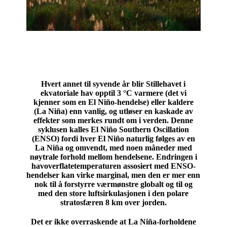
Hvert annet til syvende år blir Stillehavet i
ekvatoriale hav opptil 3 °C varmere (det vi
kjenner som en El Niño-hendelse) eller kaldere
(La Niña) enn vanlig, og utløser en kaskade av
effekter som merkes rundt om i verden. Denne
syklusen kalles El Niño Southern Oscillation
(ENSO) fordi hver El Niño naturlig følges av en
La Niña og omvendt, med noen måneder med
nøytrale forhold mellom hendelsene. Endringen i
havoverflatetemperaturen assosiert med ENSO-
hendelser kan virke marginal, men den er mer enn
nok til å forstyrre værmønstre globalt og til og
med den store luftsirkulasjonen i den polare
stratosfæren 8 km over jorden.
Det er ikke overraskende at La Niña-forholdene