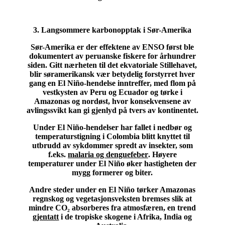
3. Langsommere karbonopptak i Sør-Amerika
Sør-Amerika er der effektene av ENSO først ble
dokumentert av peruanske fiskere for århundrer
siden. Gitt nærheten til det ekvatoriale Stillehavet,
blir søramerikansk vær betydelig forstyrret hver
gang en El Niño-hendelse inntreffer, med flom på
vestkysten av Peru og Ecuador og tørke i
Amazonas og nordøst, hvor konsekvensene av
avlingssvikt kan gi gjenlyd på tvers av kontinentet.
Under El Niño-hendelser har fallet i nedbør og
temperaturstigning i Colombia blitt knyttet til
utbrudd av sykdommer spredt av insekter, som
f.eks.
malaria og denguefeber
. Høyere
temperaturer under El Niño øker hastigheten der
mygg formerer og biter.
Andre steder under en El Niño tørker Amazonas
regnskog og vegetasjonsveksten bremses slik at
mindre CO₂ absorberes fra atmosfæren, en trend
gjentatt
i de tropiske skogene i Afrika, India og