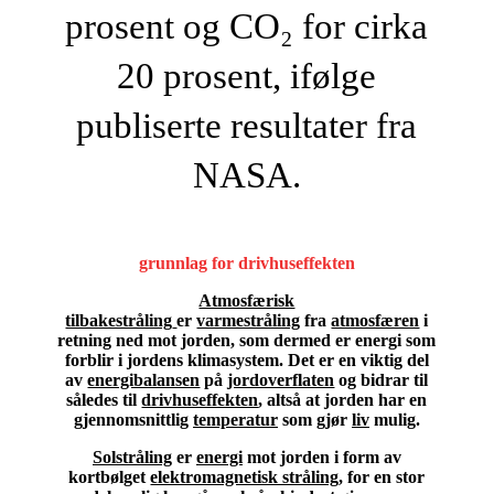
prosent og CO₂ for cirka
20 prosent, ifølge
publiserte resultater fra
NASA.
grunnlag for drivhuseffekten
Atmosfærisk
tilbakestråling
er
varmestråling
fra
atmosfæren
i
retning ned mot jorden, som dermed er energi som
forblir i jordens klimasystem. Det er en viktig del
av
energibalansen
på
jordoverflaten
og bidrar til
således til
drivhuseffekten
, altså at jorden har en
gjennomsnittlig
temperatur
som gjør
liv
mulig.
Solstråling
er
energi
mot jorden i form av
kortbølget
elektromagnetisk stråling
, for en stor