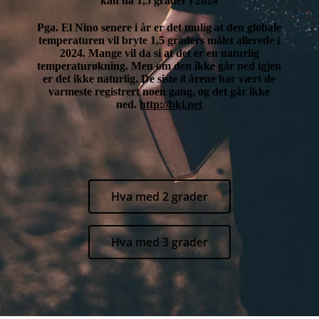
kan nå 1,5 grader i 2024
Pga. El Nino senere i år er det mulig at den globale
temperaturen vil bryte 1,5 graders målet allerede i
2024. Mange vil da si at det er en naturlig
temperaturøkning. Men om den ikke går ned igjen
er det ikke naturlig. De siste 8 årene har vært de
varmeste registrert noen gang, og det går ikke
ned.
http://bki.net
Hva med 2 grader
Hva med 3 grader