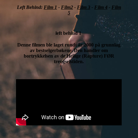
Left Behind:
Film 1
-
Film2
-
Film 3
-
Film 4
-
Film
5
left behind 1
Denne filmen ble laget rundt år 2000 på grunnlag
av bestselgerbøkene. Den handler om
bortrykkelsen av de Hellige (Rapture) FØR
trengselstiden.