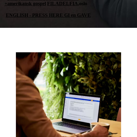
+amerikansk gospel
FILADELFIA,
oslo
ENGLISH - PRESS HERE GI en GAVE