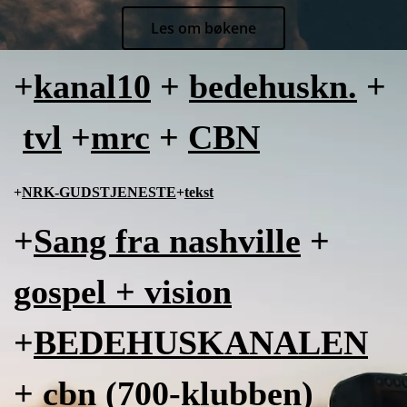
Les om bøkene
+
kanal10
+
bedehuskn.
+
tvl
+
mrc
+
CBN
+
NRK-GUDSTJENESTE
+
tekst
+
Sang fra nashville
+
gospel + vision
+
BEDEHUSKANALEN
+
cbn (700-klubben)