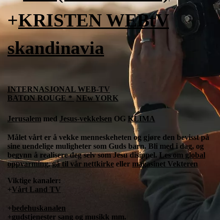
+
KRISTEN WEBtV
skandinavia
INTERNASJONAL WEB-TV
BATON ROUGE *
NEw YORK
Jerusalem
med
Jesus-
vekkelsen
OG
KLIMA
Målet vårt er å vekke menneskeheten og gjøre den bevisst på
sine uendelige muligheter som Guds barn. Bli med i dag, og
begynn å realisere deg selv som Jesu disippel.
Les om global
oppvarming
,
gå til vår nettkirke
eller
magasinet Vekteren
Viktige kanaler:
+
Vårt Land TV
+
bedehuskanalen
+
gudstjenester sang og musikk mm.