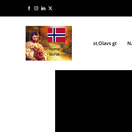
st.Olavs gt
N