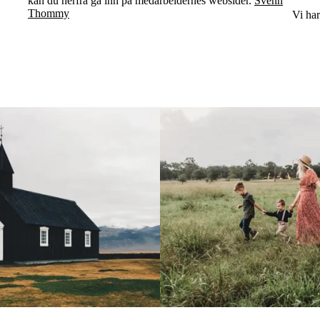
kan du herfra gå inn på medarbeidernes websider.
Svenn
Thommy
Vi ha