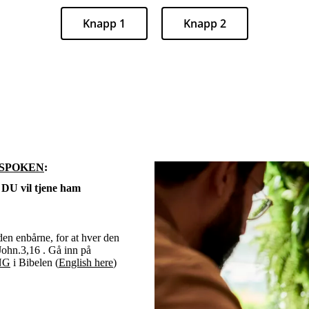
Knapp 1
Knapp 2
 SPOKEN
:
 vil tjene ham
den enbårne, for at hver den
 John.3,16 . Gå inn på
NG
i Bibelen (
English here
)