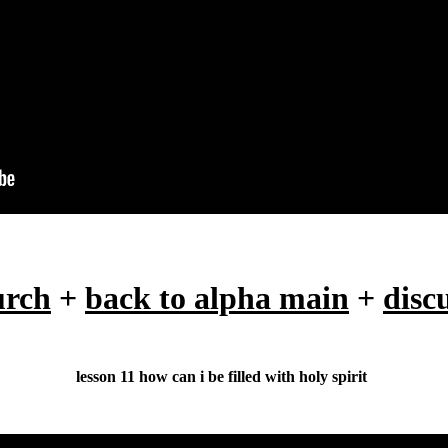
urch
+
back to alpha main
+
disc
lesson 11 how can i be filled with holy spirit