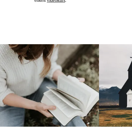
enkelt
videokurs
.