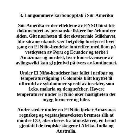
3. Langsommere karbonopptak i Sør-Amerika
Sør-Amerika er der effektene av ENSO først ble
dokumentert av peruanske fiskere for århundrer
siden. Gitt nærheten til det ekvatoriale Stillehavet,
blir søramerikansk vær betydelig forstyrret hver
gang en El Niño-hendelse inntreffer, med flom på
vestkysten av Peru og Ecuador og tørke i
Amazonas og nordøst, hvor konsekvensene av
avlingssvikt kan gi gjenlyd på tvers av kontinentet.
Under El Niño-hendelser har fallet i nedbør og
temperaturstigning i Colombia blitt knyttet til
utbrudd av sykdommer spredt av insekter, som
f.eks.
malaria og denguefeber
. Høyere
temperaturer under El Niño øker hastigheten der
mygg formerer og biter.
Andre steder under en El Niño tørker Amazonas
regnskog og vegetasjonsveksten bremses slik at
mindre CO₂ absorberes fra atmosfæren, en trend
gjentatt
i de tropiske skogene i Afrika, India og
Australia.