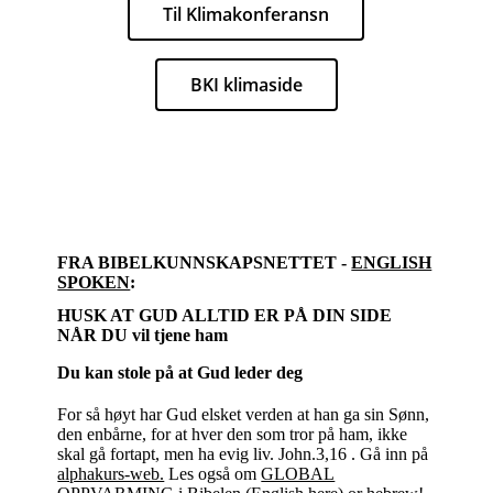
Til Klimakonferansn
BKI klimaside
FRA BIBELKUNNSKAPSNETTET -
ENGLISH
SPOKEN
:
HUSK AT GUD ALLTID ER PÅ DIN SIDE
NÅR DU vil tjene ham
Du kan stole på at Gud leder deg
For så høyt har Gud elsket verden at han ga sin Sønn,
den enbårne, for at hver den som tror på ham, ikke
skal gå fortapt, men ha evig liv. John.3,16 . Gå inn på
alphakurs-web.
Les også om
GLOBAL