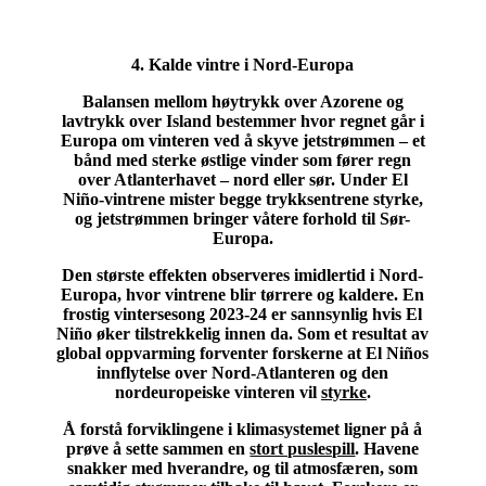
4. Kalde vintre i Nord-Europa
Balansen mellom høytrykk over Azorene og
lavtrykk over Island bestemmer hvor regnet går i
Europa om vinteren ved å skyve jetstrømmen – et
bånd med sterke østlige vinder som fører regn
over Atlanterhavet – nord eller sør. Under El
Niño-vintrene mister begge trykksentrene styrke,
og jetstrømmen bringer våtere forhold til Sør-
Europa.
Den største effekten observeres imidlertid i Nord-
Europa, hvor vintrene blir tørrere og kaldere. En
frostig vintersesong 2023-24 er sannsynlig hvis El
Niño øker tilstrekkelig innen da. Som et resultat av
global oppvarming forventer forskerne at El Niños
innflytelse over Nord-Atlanteren og den
nordeuropeiske vinteren vil
styrke
.
Å forstå forviklingene i klimasystemet ligner på å
prøve å sette sammen en
stort puslespill
. Havene
snakker med hverandre, og til atmosfæren, som