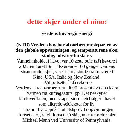
dette skjer under el nino:
verdens hav avgir energi
(NTB) Verdens hav har absorbert mesteparten av
den globale oppvarmingen, og temperaturene øker
stadig, advarer forskere.
Varmeinnholdet i havet var 10 zettajoule (zJ) høyere i
2022 enn året før – tilsvarende 100 ganger verdens
strømproduksjon, viser en ny studie fra forskere i
Kina, USA, Italia og New Zealand.
– Vil fortsette å slå rekorder
Verdens hav absorberer rundt 90 prosent av den ekstra
varmen fra klimagassutslipp. Det beskytter
landoverflaten, men skaper store hetebølger i havet
som allerede ødelegger for liv.
– Fram til vi oppnår nullutslipp vil oppvarmingen
fortsette, og vi vil fortsette å slå gamle rekorder, sier
Michael Mann ved University of Pennsylvania.