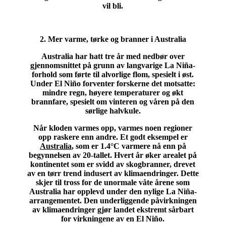
vil bli.
2. Mer varme, tørke og branner i Australia
Australia har hatt tre år med nedbør over
gjennomsnittet på grunn av langvarige La Niña-
forhold som førte til alvorlige flom, spesielt i øst.
Under El Niño forventer forskerne det motsatte:
mindre regn, høyere temperaturer og økt
brannfare, spesielt om vinteren og våren på den
sørlige halvkule.
Når kloden varmes opp, varmes noen regioner
opp raskere enn andre. Et godt eksempel er
Australia
, som er 1.4°C varmere nå enn på
begynnelsen av 20-tallet. Hvert år øker arealet på
kontinentet som er svidd av skogbranner, drevet
av en tørr trend indusert av klimaendringer. Dette
skjer til tross for de unormale våte årene som
Australia har opplevd under den nylige La Niña-
arrangementet. Den underliggende påvirkningen
av klimaendringer gjør landet ekstremt sårbart
for virkningene av en El Niño.