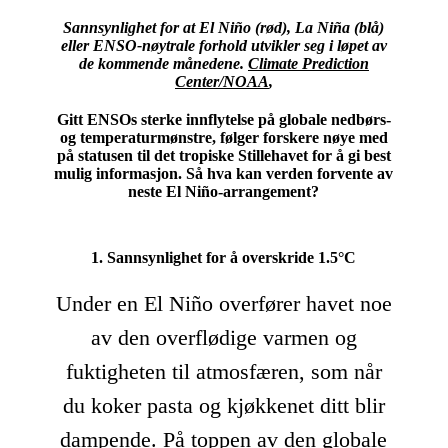
Sannsynlighet for at El Niño (rød), La Niña (blå)
eller ENSO-nøytrale forhold utvikler seg i løpet av
de kommende månedene.
Climate Prediction
Center/NOAA
,
Gitt ENSOs sterke innflytelse på globale nedbørs-
og temperaturmønstre, følger forskere nøye med
på statusen til det tropiske Stillehavet for å gi best
mulig informasjon. Så hva kan verden forvente av
neste El Niño-arrangement?
1. Sannsynlighet for å overskride 1.5°C
Under en El Niño overfører havet noe
av den overflødige varmen og
fuktigheten til atmosfæren, som når
du koker pasta og kjøkkenet ditt blir
dampende. På toppen av den globale