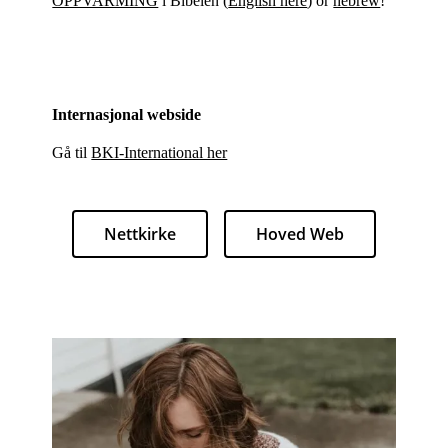
OPPVARMING
i Bibelen (
English here
) or
hebrew
!
Internasjonal webside
Gå til
BKI-International her
Nettkirke
Hoved Web