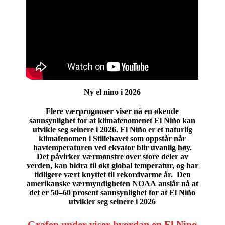
Ny el nino i 2026
Flere værprognoser viser nå en økende
sannsynlighet for at klimafenomenet El Niño kan
utvikle seg seinere i 2026. El Niño er et naturlig
klimafenomen i Stillehavet som oppstår når
havtemperaturen ved ekvator blir uvanlig høy.
Det påvirker værmønstre over store deler av
verden, kan bidra til økt global temperatur, og har
tidligere vært knyttet til rekordvarme år. Den
amerikanske værmyndigheten
NOAA
anslår nå at
det er 50–60 prosent sannsynlighet for at El Niño
utvikler seg seinere i 2026
Grafen under viser hvordan en El Nino