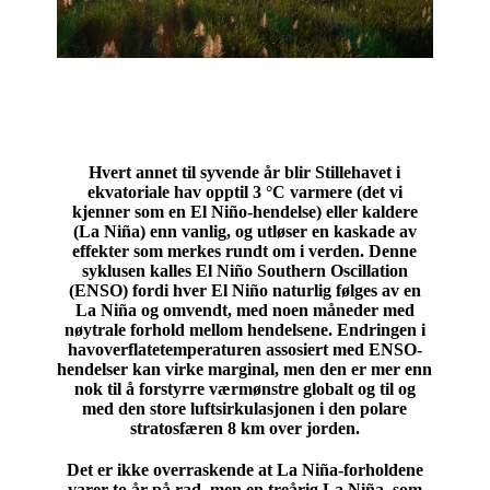
Hvert annet til syvende år blir Stillehavet i
ekvatoriale hav opptil 3 °C varmere (det vi
kjenner som en El Niño-hendelse) eller kaldere
(La Niña) enn vanlig, og utløser en kaskade av
effekter som merkes rundt om i verden. Denne
syklusen kalles El Niño Southern Oscillation
(ENSO) fordi hver El Niño naturlig følges av en
La Niña og omvendt, med noen måneder med
nøytrale forhold mellom hendelsene. Endringen i
havoverflatetemperaturen assosiert med ENSO-
hendelser kan virke marginal, men den er mer enn
nok til å forstyrre værmønstre globalt og til og
med den store luftsirkulasjonen i den polare
stratosfæren 8 km over jorden.
Det er ikke overraskende at La Niña-forholdene
varer to år på rad, men en treårig La Niña, som