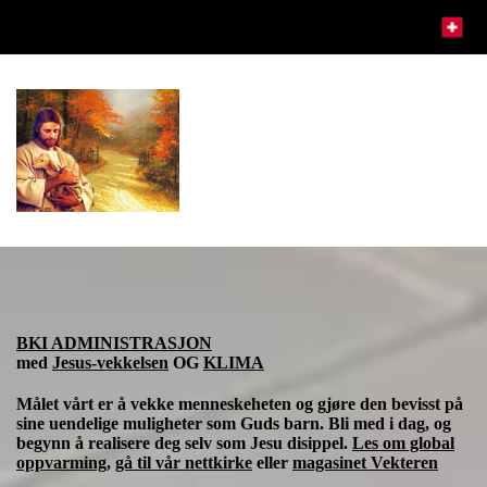
BKI ADMINISTRASJON
med
Jesus-vekkelsen
OG
KLIMA
Målet vårt er å vekke menneskeheten og gjøre den bevisst på
sine uendelige muligheter som Guds barn. Bli med i dag, og
begynn å realisere deg selv som Jesu disippel.
Les om global
oppvarming
,
gå til vår nettkirke
eller
magasinet Vekteren