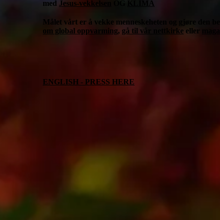
med
Jesus-vekkelsen
OG
KLIMA
Målet vårt er å vekke menneskeheten og gjøre den bev
om global oppvarming
,
gå til vår nettkirke
eller
maga
ENGLISH - PRESS HERE