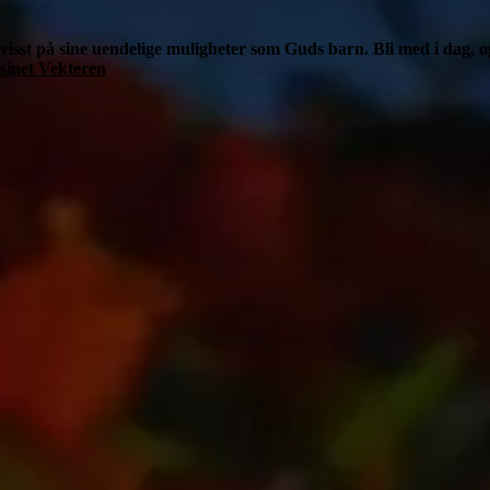
isst på sine uendelige muligheter som Guds barn. Bli med i dag, og
sinet Vekteren