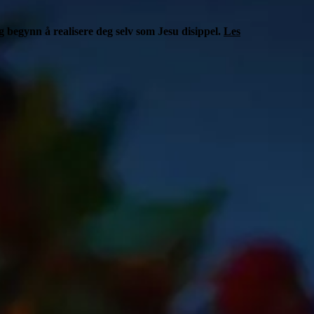
 begynn å realisere deg selv som Jesu disippel.
Les