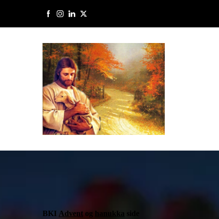
BKI
Advent
og
hanukka
side