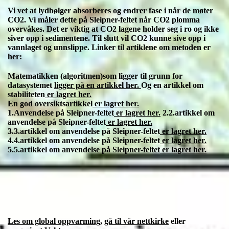
Vi vet at lydbølger absorberes og endrer fase i når de møter
CO2. Vi måler dette på Sleipner-feltet når CO2 plomma
overvåkes. Det er viktig at CO2 lagene holder seg i ro og ikke
siver opp i sedimentene. Til slutt vil CO2 kunne sive opp i
vannlaget og unnslippe. Linker til artiklene om metoden er
her:
Matematikken (algoritmen)som ligger til grunn for
datasystemet
ligger på en artikkel her.
Og en artikkel om
stabiliteten
er lagret her.
En god oversiktsartikkel
er lagret her.
1.Anvendelse på Sleipner-feltet
er lagret her.
2.2.artikkel om
anvendelse på Sleipner-feltet
er lagret her.
3.3.artikkel om anvendelse på Sleipner-feltet
er lagret her.
4.4.artikkel om anvendelse på Sleipner-feltet
er lagret her.
5.5.artikkel om anvendelse på Sleipner-feltet
er lagret her.
Les om global oppvarming
,
gå til vår nettkirke
eller