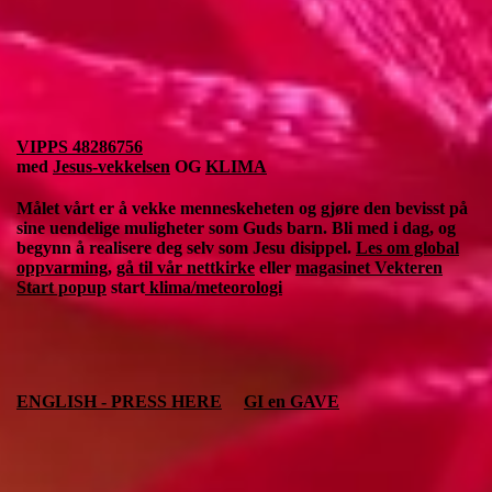
VIPPS 48286756
med
Jesus-vekkelsen
OG
KLIMA
Målet vårt er å vekke menneskeheten og gjøre den bevisst på
sine uendelige muligheter som Guds barn. Bli med i dag, og
begynn å realisere deg selv som Jesu disippel.
Les om global
oppvarming
,
gå til vår nettkirke
eller
magasinet Vekteren
Start popup
start
klima/meteorologi
ENGLISH - PRESS HERE
GI en GAVE